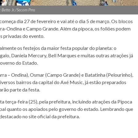
: Betto Jr./Secom Pms
começa dia 27 de fevereiro e vai até o dia 5 de março. Os blocos
Barra-Ondina e Campo Grande. Além da pipoca, os foliões podem
s privadas do evento.
ialmente os festejos da maior festa popular do planeta: o
ngalo, Daniela Mercury, Bell Marques e muitas outras atrações já
Governo do Estado.
arra – Ondina), Osmar (Campo Grande) e Batatinha (Pelourinho),
diversos bairros da capital do Axé Music, já estão preparados
arão parte da festa.
 terça-feira (25), pela prefeitura, incluindo atrações da Pipoca
cipal quanto os apoiados pelo governo do estado. Lembrando que
estacado no site oficial da prefeitura.