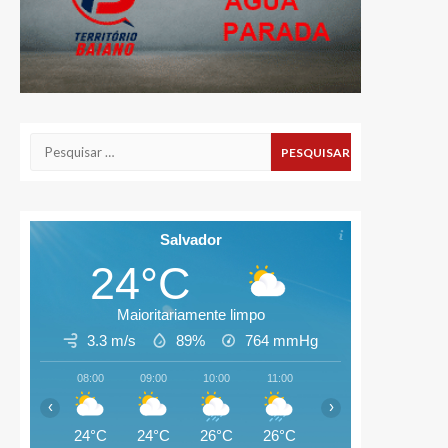
Pesquisar
por:
Salvador
24°C
Maioritariamente limpo
3.3 m/s
89%
764
mmHg
08:00
09:00
10:00
11:00
12:00
13:00
‹
›
24°C
24°C
26°C
26°C
27°C
26°C