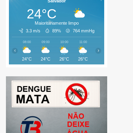
Salvador
24°C
Maioritariamente limpo
3.3 m/s
89%
764
mmHg
08:00
09:00
10:00
11:00
12:00
13:00
‹
›
24°C
24°C
26°C
26°C
27°C
26°C