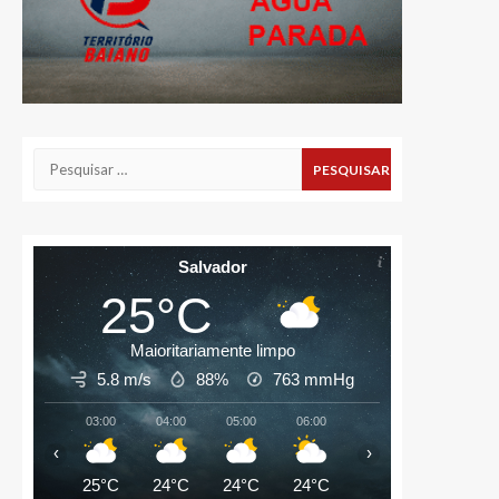
Pesquisar
por:
Salvador
25°C
Maioritariamente limpo
5.8 m/s
88%
763
mmHg
03:00
04:00
05:00
06:00
07:00
08:00
‹
›
25°C
24°C
24°C
24°C
24°C
25°C