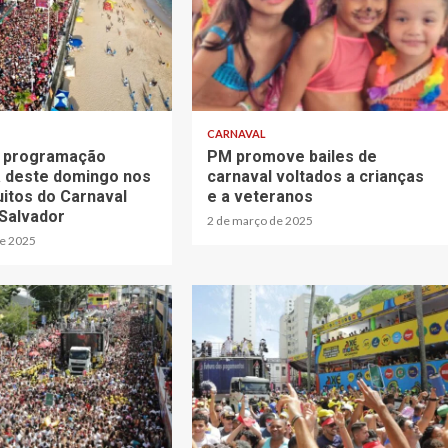
CARNAVAL
a programação
PM promove bailes de
 deste domingo nos
carnaval voltados a crianças
uitos do Carnaval
e a veteranos
Salvador
2 de março de 2025
de 2025