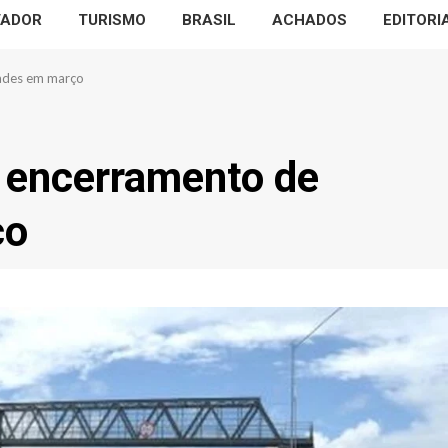
VADOR
TURISMO
BRASIL
ACHADOS
EDITORI
dades em março
 encerramento de
ço