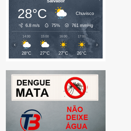
Salvador
28°C
Chuvisco
6.8 m/s
75%
761
mmHg
14:00
15:00
16:00
17:00
18:00
19:00
‹
›
28°C
27°C
27°C
26°C
26°C
26°C