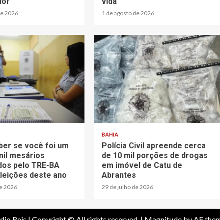
dor
vida
de 2026
1 de agosto de 2026
BAHIA
er se você foi um
Polícia Civil apreende cerca
mil mesários
de 10 mil porções de drogas
os pelo TRE-BA
em imóvel de Catu de
eleições deste ano
Abrantes
de 2026
29 de julho de 2026
dio Reis | Copyright © All rights reserved.
|
Magnitude
by AF them