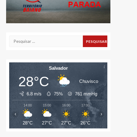
Pesquisar
por:
Salvador
28°C
Chuvisco
6.8 m/s
75%
761
mmHg
14:00
15:00
16:00
17:00
18:00
19:00
‹
›
28°C
27°C
27°C
26°C
26°C
26°C