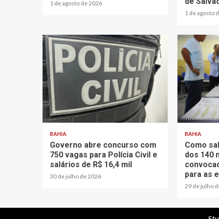
de Salva
1 de agosto de 2026
1 de agosto 
BAHIA
BAHIA
Governo abre concurso com
Como sab
750 vagas para Polícia Civil e
dos 140 
salários de R$ 16,4 mil
convocad
para as 
30 de julho de 2026
29 de julho 
Stu