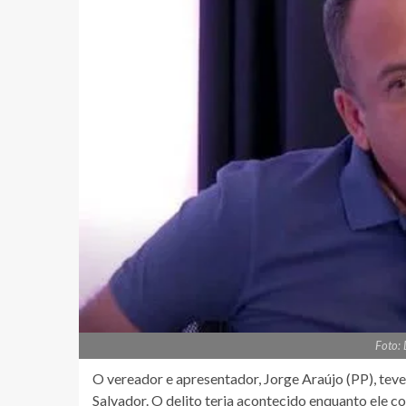
Foto:
O vereador e apresentador, Jorge Araújo (PP), teve 
Salvador. O delito teria acontecido enquanto ele c