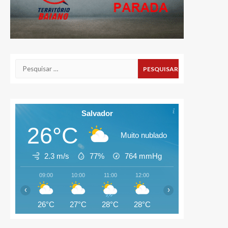
Pesquisar
por:
Salvador
26°C
Muito nublado
2.3 m/s
77%
764
mmHg
09:00
10:00
11:00
12:00
13:00
14:00
‹
›
26°C
27°C
28°C
28°C
28°C
28°C