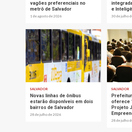
vagões preferenciais no
integrad
metrô de Salvador
e Inteligê
1 de agosto de 2026
30 de julho 
SALVADOR
SALVADOR
Novas linhas de ônibus
Prefeitu
estarão disponíveis em dois
oferece 
bairros de Salvador
Projeto 
Empreen
28 de julho de 2026
28 de julho 