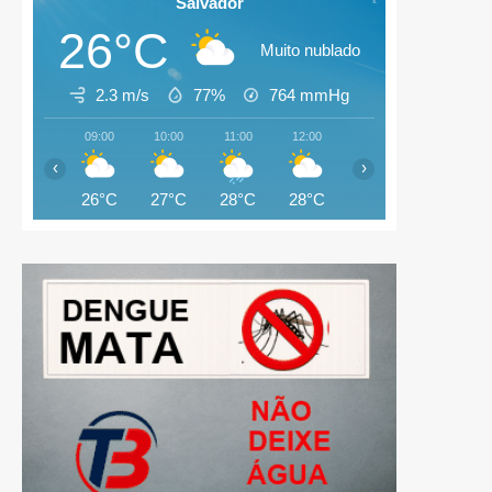
Salvador
26°C
Muito nublado
2.3 m/s
77%
764
mmHg
09:00
10:00
11:00
12:00
13:00
14:00
‹
›
26°C
27°C
28°C
28°C
28°C
28°C