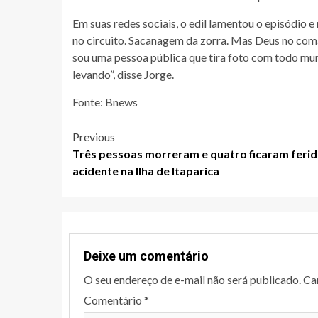
Em suas redes sociais, o edil lamentou o episódio e
no circuito. Sacanagem da zorra. Mas Deus no coma
sou uma pessoa pública que tira foto com todo mu
levando”, disse Jorge.
Fonte: Bnews
Post
Previous
Três pessoas morreram e quatro ficaram feri
navigation
acidente na Ilha de Itaparica
Deixe um comentário
O seu endereço de e-mail não será publicado.
Ca
Comentário
*