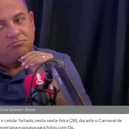
 Devid Santana / Bnews
o celular furtado, nesta sexta-feira (28), durante o Carnaval de
onversava e posava para fotos com fãs.