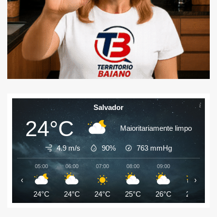
Salvador
24°C
Maioritariamente limpo
4.9 m/s
90%
763
mmHg
05:00
06:00
07:00
08:00
09:00
10:00
‹
›
24°C
24°C
24°C
25°C
26°C
27°C