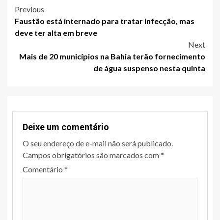
Post
Previous
Faustão está internado para tratar infecção, mas
navigation
deve ter alta em breve
Next
Mais de 20 municípios na Bahia terão fornecimento
de água suspenso nesta quinta
Deixe um comentário
O seu endereço de e-mail não será publicado.
Campos obrigatórios são marcados com
*
Comentário
*