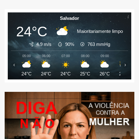
Salvador
24°C
Maioritariamente limpo
4.9 m/s
90%
763
mmHg
05:00
06:00
07:00
08:00
09:00
10:00
‹
›
24°C
24°C
24°C
25°C
26°C
27°C