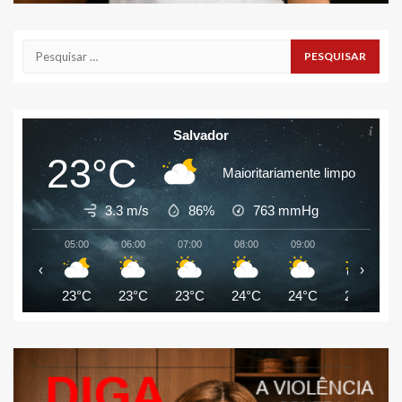
Pesquisar
por:
Salvador
23°C
Maioritariamente limpo
3.3 m/s
86%
763
mmHg
05:00
06:00
07:00
08:00
09:00
10:00
‹
›
23°C
23°C
23°C
24°C
24°C
26°C