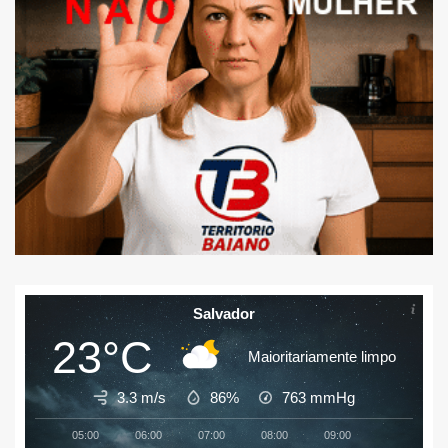
Salvador
23°C
Maioritariamente limpo
3.3 m/s
86%
763
mmHg
05:00
06:00
07:00
08:00
09:00
10:00