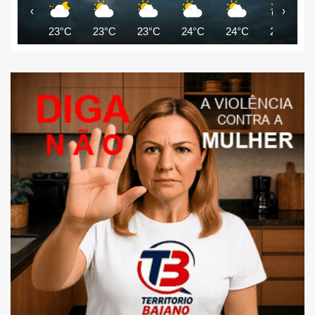
‹
›
23°C
23°C
23°C
24°C
24°C
26°C