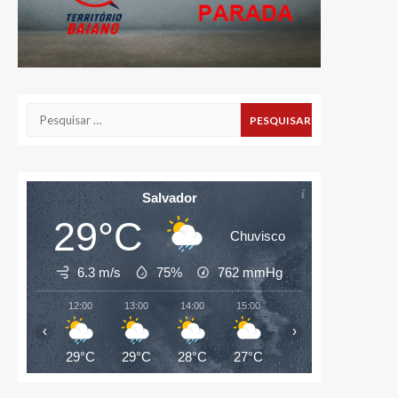
Pesquisar
por:
Salvador
29°C
Chuvisco
6.3 m/s
75%
762
mmHg
12:00
13:00
14:00
15:00
16:00
17:00
‹
›
29°C
29°C
28°C
27°C
27°C
26°C