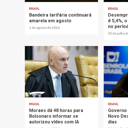
BRASIL
BRASIL
Bandeira tarifária continuará
Desempre
amarela em agosto
é 5,4%, o
no perío
1 de agosto de 2026
30 de julho 
BRASIL
BRASIL
Moraes dá 48 horas para
Governo 
Bolsonaro informar se
Novo Des
autorizou vídeo com IA
dias