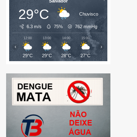
Salvador
29°C
Chuvisco
6.3 m/s
75%
762
mmHg
12:00
13:00
14:00
15:00
16:00
17:00
‹
›
29°C
29°C
28°C
27°C
27°C
26°C