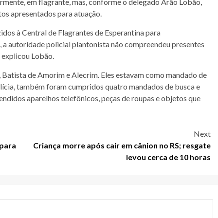
ormente, em flagrante, mas, conforme o delegado Arão Lobão,
os apresentados para atuação.
zidos à Central de Flagrantes de Esperantina para
 a autoridade policial plantonista não compreendeu presentes
, explicou Lobão.
, Batista de Amorim e Alecrim. Eles estavam como mandado de
polícia, também foram cumpridos quatro mandados de busca e
endidos aparelhos telefônicos, peças de roupas e objetos que
Next
 para
Criança morre após cair em cânion no RS; resgate
levou cerca de 10 horas