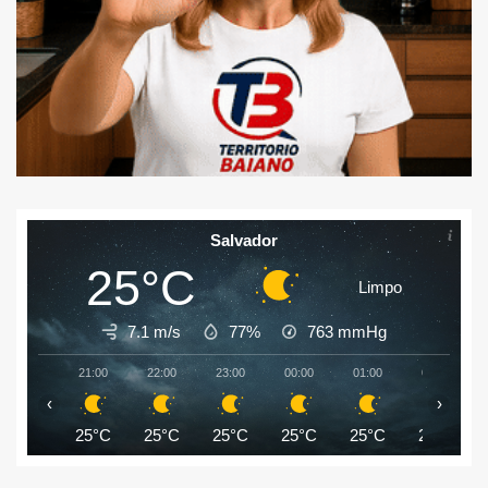
Salvador
25°C
Limpo
7.1 m/s
77%
763
mmHg
21:00
22:00
23:00
00:00
01:00
02:00
‹
›
25°C
25°C
25°C
25°C
25°C
25°C