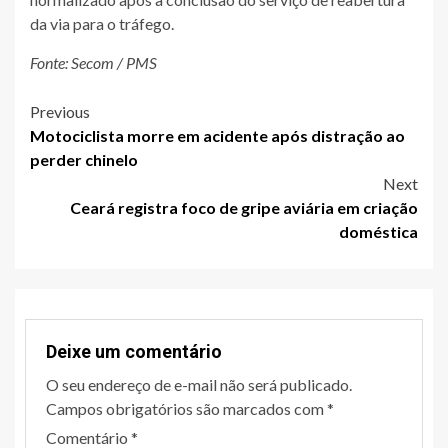
da via para o tráfego.
Fonte: Secom / PMS
Post
Previous
Motociclista morre em acidente após distração ao
navigation
perder chinelo
Next
Ceará registra foco de gripe aviária em criação
doméstica
Deixe um comentário
O seu endereço de e-mail não será publicado.
Campos obrigatórios são marcados com
*
Comentário
*