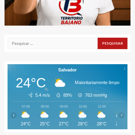
Pesquisar
por:
Salvador
24°C
Maioritariamente limpo
5.4 m/s
89%
763
mmHg
07:00
08:00
09:00
10:00
11:00
12:00
‹
›
24°C
25°C
27°C
28°C
28°C
29°C