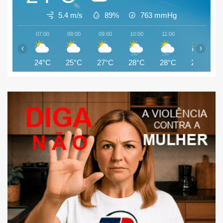
5.4 m/s
89%
763
mmHg
07:00
08:00
09:00
10:00
11:00
12:00
‹
›
24°C
25°C
27°C
28°C
28°C
29°C