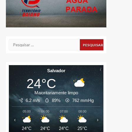
Pesquisar
por:
Salvador
24°C
Maioritariamente limpo
6.2 m/s
89%
762
mmHg
05:00
06:00
07:00
08:00
09:00
10:00
‹
›
24°C
24°C
24°C
25°C
27°C
28°C