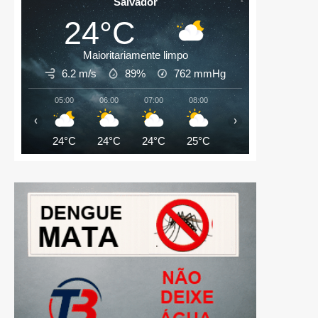
Salvador
24°C
Maioritariamente limpo
6.2 m/s
89%
762
mmHg
05:00
06:00
07:00
08:00
09:00
10:00
‹
›
24°C
24°C
24°C
25°C
27°C
28°C