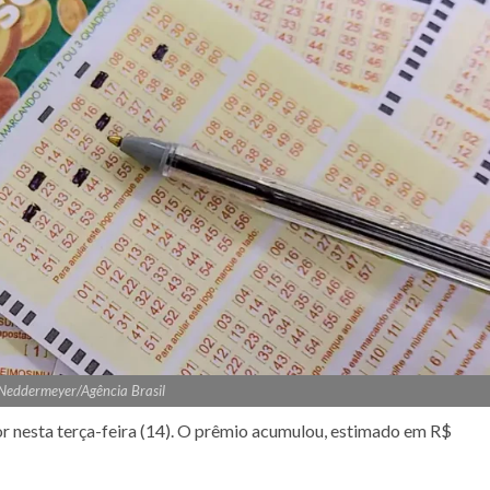
 Neddermeyer/Agência Brasil
 nesta terça-feira (14). O prêmio acumulou, estimado em R$