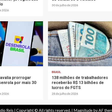
do
30 de julho de 2026
de 2026
BRASIL
avalia prorrogar
138 milhões de trabalhadores
enrola por mais 30
receberão R$ 13 bilhões de
lucros do FGTS
de 2026
28 de julho de 2026
dio Reis | Copyright © All rights reserved.
|
Magnitude
by AF them