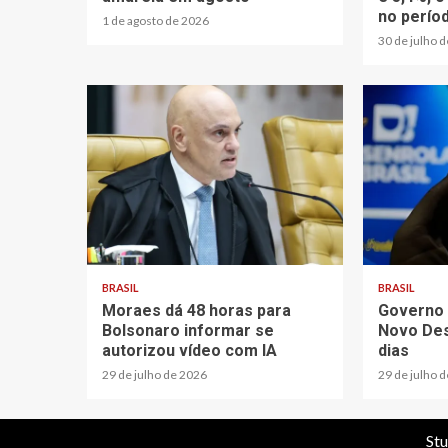
no perío
1 de agosto de 2026
30 de julho 
BRASIL
BRASIL
Moraes dá 48 horas para
Governo 
Bolsonaro informar se
Novo Des
autorizou vídeo com IA
dias
29 de julho de 2026
29 de julho 
Stu