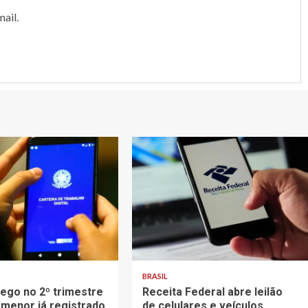
ail.
BRASIL
go no 2º trimestre
Receita Federal abre leilão
 menor já registrado
de celulares e veículos