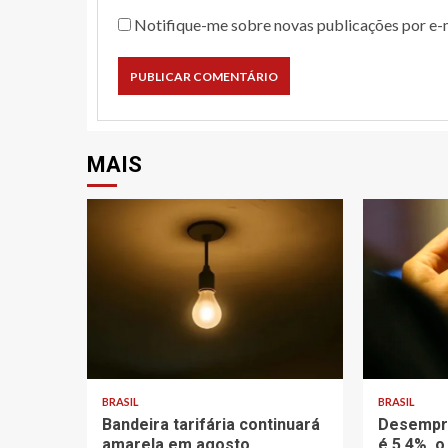
Notifique-me sobre novas publicações por e-m
MAIS
BRASIL
BRASIL
Bandeira tarifária continuará
Desempre
amarela em agosto
é 5,4%, o