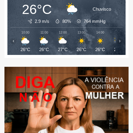
26°C
Chuvisco
2.9 m/s
80%
764
mmHg
10:00
11:00
12:00
13:00
14:00
15:00
‹
›
26°C
26°C
27°C
26°C
26°C
26°C