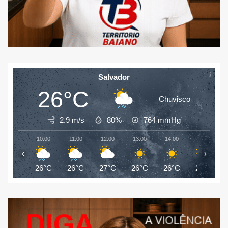
Salvador
26°C
Chuvisco
2.9 m/s
80%
764
mmHg
10:00
11:00
12:00
13:00
14:00
15:00
‹
›
26°C
26°C
27°C
26°C
26°C
26°C