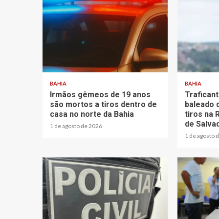
BAHIA
BAHIA
Irmãos gêmeos de 19 anos
Trafican
são mortos a tiros dentro de
baleado 
casa no norte da Bahia
tiros na
de Salva
1 de agosto de 2026
1 de agosto 