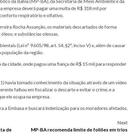
úblico da Bahia (MP-BA), da Secretaria de Meio Ambiente e da
l, a empresa deverá pagar uma multa de R$ 318 mil por
onforto respiratório e olfativo.
erreira Rocha Assunção, os materiais descartados de forma
; óleos; e substâncias oleosas.
entais (Lei nº 9.605/98, art. 54, §2º, inciso V) e, além de causar
a população da região.
ia da cidade, onde pagou uma fiança de R$ 15 mil para responder
11) havia tomado conhecimento da situação através de um vídeo
ente falhou em fiscalizar o descarte e evitar o crime, e a
que ele ocupa na empresa.
ra a Embasa e buscará indenização para os moradores afetados.
Next
nta de
MP-BA recomenda limite de foliões em trios