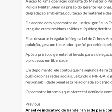
A ação foi uma operação conjunta do Ministério P
Polícia Militar. Além da prisão do gerente regiona
degradação ambiental, ocultação de material e desc
De acordo com o promotor de Justiça Igor Saulo F
irregular eram: resíduos sólidos e líquidos; detritos
Esse descarte irregular infringe a Lei de Crimes Ambi
poluição, gera um forte odor que foi percebido pel
Após a prisão, o gerente foi levado para a delegac
o processo em liberdade.
Em depoimento, ele contou que na segunda-feira (
publicado nas redes sociais. Segundo o MP-BA, o ger
responsabilidade penal está relacionada ao cargo 
O promotor informou que oferecerá denúncia cont
Post
Previous
Aneel vê indicativo de bandeira verde para co