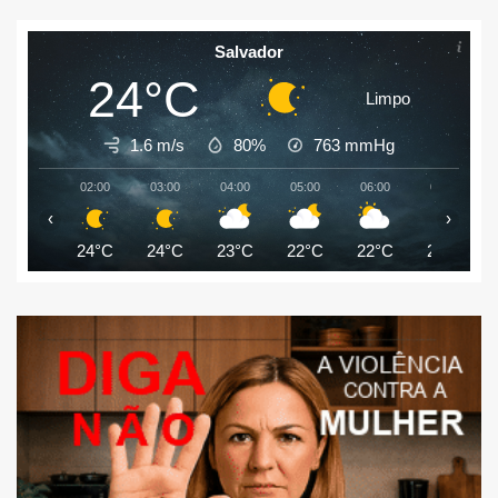
Salvador
24°C
Limpo
1.6 m/s
80%
763
mmHg
02:00
03:00
04:00
05:00
06:00
07:00
‹
›
24°C
24°C
23°C
22°C
22°C
23°C