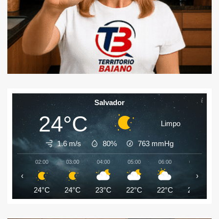
Salvador
24°C
Limpo
1.6 m/s
80%
763
mmHg
02:00
03:00
04:00
05:00
06:00
07:00
‹
›
24°C
24°C
23°C
22°C
22°C
23°C