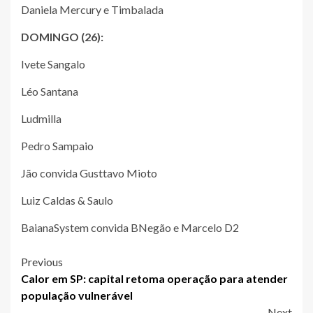
Daniela Mercury e Timbalada
DOMINGO (26):
Ivete Sangalo
Léo Santana
Ludmilla
Pedro Sampaio
Jão convida Gusttavo Mioto
Luiz Caldas & Saulo
BaianaSystem convida BNegão e Marcelo D2
Post
Previous
Calor em SP: capital retoma operação para atender
navigation
população vulnerável
Next