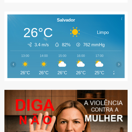
Salvador
26°C
Limpo
3.4 m/s
82%
762
mmHg
13:00
14:00
15:00
16:00
17:00
18:00
‹
›
26°C
26°C
26°C
26°C
25°C
25°C