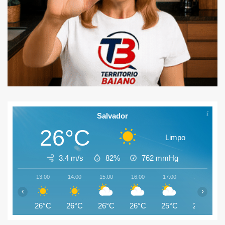
Salvador
26°C
Limpo
3.4 m/s
82%
762
mmHg
13:00
14:00
15:00
16:00
17:00
18:00
‹
›
26°C
26°C
26°C
26°C
25°C
25°C