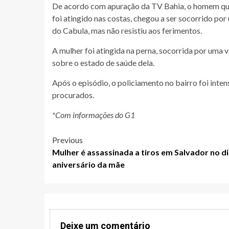
De acordo com apuração da TV Bahia, o homem que
foi atingido nas costas, chegou a ser socorrido por
do Cabula, mas não resistiu aos ferimentos.
A mulher foi atingida na perna, socorrida por uma 
sobre o estado de saúde dela.
Após o episódio, o policiamento no bairro foi inten
procurados.
*Com informações do G1
Post
Previous
Mulher é assassinada a tiros em Salvador no d
navigation
aniversário da mãe
Deixe um comentário