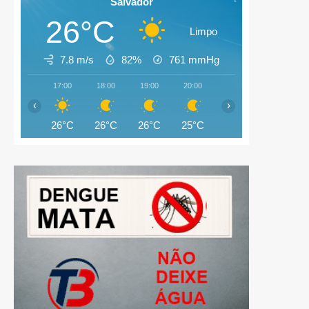
Salvador
26°C
Limpo
7.8 m/s
82%
761
mmHg
17:00
18:00
19:00
20:00
21:00
22:00
‹
›
26°C
26°C
26°C
25°C
25°C
25°C