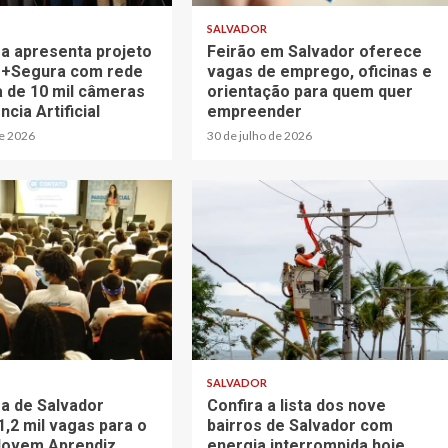
SALVADOR
ra apresenta projeto
Feirão em Salvador oferece
 +Segura com rede
vagas de emprego, oficinas e
a de 10 mil câmeras
orientação para quem quer
ncia Artificial
empreender
de 2026
30 de julho de 2026
SALVADOR
ra de Salvador
Confira a lista dos nove
1,2 mil vagas para o
bairros de Salvador com
Jovem Aprendiz
energia interrompida hoje