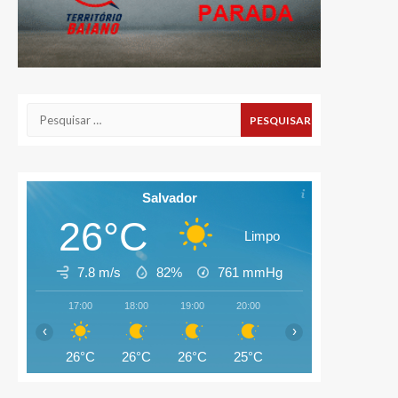
Pesquisar
por:
Salvador
26°C
Limpo
7.8 m/s
82%
761
mmHg
17:00
18:00
19:00
20:00
21:00
22:00
‹
›
26°C
26°C
26°C
25°C
25°C
25°C