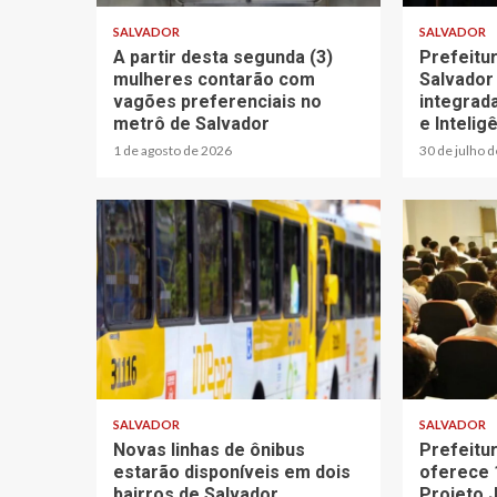
SALVADOR
SALVADOR
A partir desta segunda (3)
Prefeitu
mulheres contarão com
Salvador
vagões preferenciais no
integrad
metrô de Salvador
e Inteligê
1 de agosto de 2026
30 de julho 
SALVADOR
SALVADOR
Novas linhas de ônibus
Prefeitu
estarão disponíveis em dois
oferece 
bairros de Salvador
Projeto 