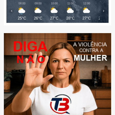
08:00
09:00
10:00
11:00
12:00
13:00
‹
›
25°C
26°C
27°C
28°C
27°C
27°C