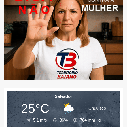
Salvador
25°C
Chuvisco
5.1 m/s
86%
764
mmHg