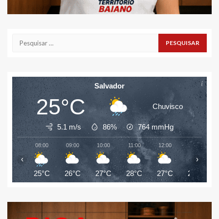
Pesquisar
por:
Salvador
25°C
Chuvisco
5.1 m/s
86%
764
mmHg
08:00
09:00
10:00
11:00
12:00
13:00
‹
›
25°C
26°C
27°C
28°C
27°C
27°C