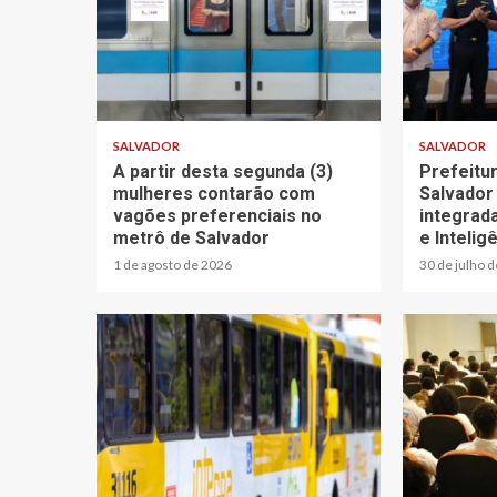
SALVADOR
SALVADOR
A partir desta segunda (3)
Prefeitu
mulheres contarão com
Salvador
vagões preferenciais no
integrad
metrô de Salvador
e Inteligê
1 de agosto de 2026
30 de julho 