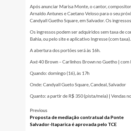
Após anunciar Marisa Monte, o cantor, compositor
Arnaldo Antunes e Caetano Veloso para o seu próxi
Candyall Guetho Square, em Salvador. Os ingressos
Os ingressos podem ser adquiridos sem taxa de conv
Bahia, ou pelo site e aplicativo Ingresse (com taxa).
A abertura dos portões será às 16h.
Axé 40 Brown – Carlinhos Brown no Guetho | com 
Quando: domingo (16), às 17h
Onde: Candyall Gueto Square, Candeal, Salvador
Quanto: a partir de R$ 350 (pista/meia) | Vendas n
Post
Previous
Proposta de mediação contratual da Ponte
navigation
Salvador-Itaparica é aprovada pelo TCE