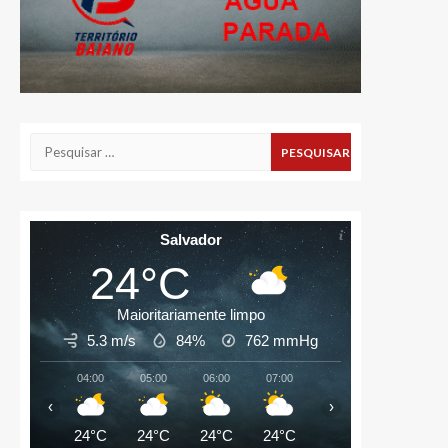
Pesquisar
por:
Salvador
24°C
Maioritariamente limpo
5.3 m/s
84%
762
mmHg
04:00
05:00
06:00
07:00
08:00
09:00
‹
›
24°C
24°C
24°C
24°C
25°C
27°C