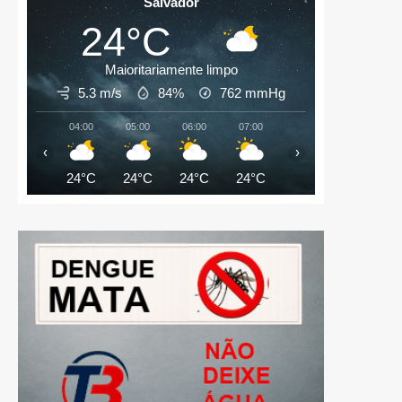
Salvador
24°C
Maioritariamente limpo
5.3 m/s
84%
762
mmHg
04:00
05:00
06:00
07:00
08:00
09:00
‹
›
24°C
24°C
24°C
24°C
25°C
27°C