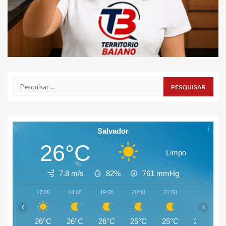
Pesquisar
por:
Salvador
26°C
Limpo
7.8 m/s
82%
761
mmHg
17:00
18:00
19:00
20:00
21:00
22:00
‹
›
26°C
26°C
26°C
25°C
25°C
25°C