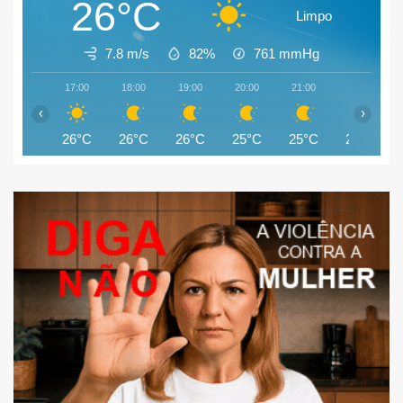
26°C
Limpo
7.8 m/s
82%
761
mmHg
17:00
18:00
19:00
20:00
21:00
22:00
‹
›
26°C
26°C
26°C
25°C
25°C
25°C