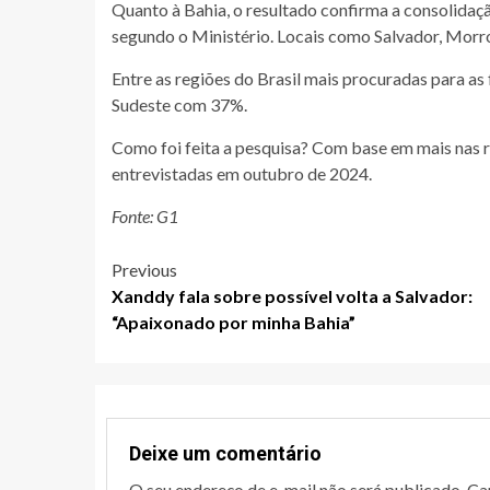
Quanto à Bahia, o resultado confirma a consolida
segundo o Ministério. Locais como Salvador, Morr
Entre as regiões do Brasil mais procuradas para as
Sudeste com 37%.
Como foi feita a pesquisa? Com base em mais nas r
entrevistadas em outubro de 2024.
Fonte: G1
Post
Previous
Xanddy fala sobre possível volta a Salvador:
navigation
“Apaixonado por minha Bahia”
Deixe um comentário
O seu endereço de e-mail não será publicado.
Ca