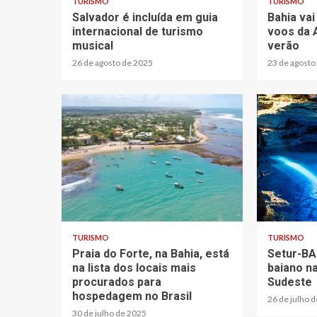
TURISMO
TURISMO
Salvador é incluída em guia
Bahia va
internacional de turismo
voos da 
musical
verão
26 de agosto de 2025
23 de agosto
TURISMO
TURISMO
Praia do Forte, na Bahia, está
Setur-BA
na lista dos locais mais
baiano n
procurados para
Sudeste
hospedagem no Brasil
26 de julho 
30 de julho de 2025