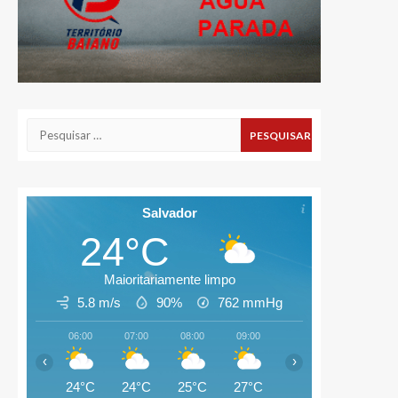
Pesquisar
por:
Salvador
24°C
Maioritariamente limpo
5.8 m/s
90%
762
mmHg
06:00
07:00
08:00
09:00
10:00
11:00
‹
›
24°C
24°C
25°C
27°C
28°C
28°C