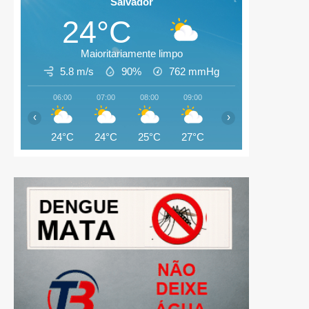
Salvador
24°C
Maioritariamente limpo
5.8 m/s
90%
762
mmHg
06:00
07:00
08:00
09:00
10:00
11:00
‹
›
24°C
24°C
25°C
27°C
28°C
28°C