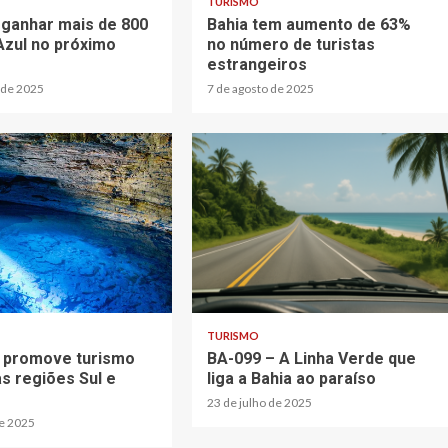
TURISMO
i ganhar mais de 800
Bahia tem aumento de 63%
Azul no próximo
no número de turistas
estrangeiros
 de 2025
7 de agosto de 2025
TURISMO
 promove turismo
BA-099 – A Linha Verde que
as regiões Sul e
liga a Bahia ao paraíso
23 de julho de 2025
de 2025