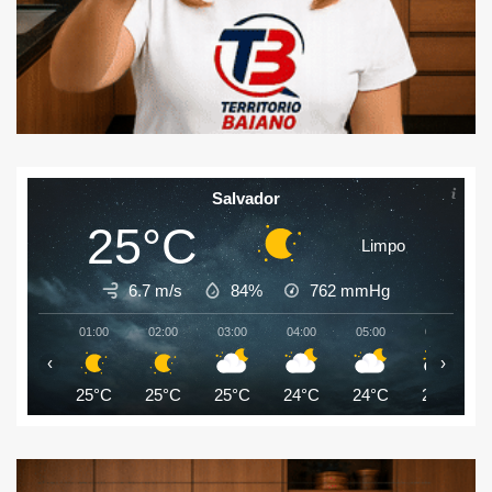
Salvador
25°C
Limpo
6.7 m/s
84%
762
mmHg
01:00
02:00
03:00
04:00
05:00
06:00
‹
›
25°C
25°C
25°C
24°C
24°C
24°C