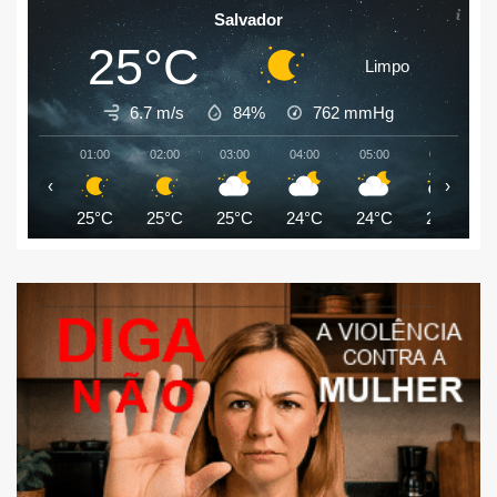
Salvador
25°C
Limpo
6.7 m/s
84%
762
mmHg
01:00
02:00
03:00
04:00
05:00
06:00
‹
›
25°C
25°C
25°C
24°C
24°C
24°C