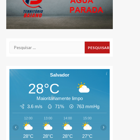
Pesquisar
por:
Salvador
28°C
Maioritariamente limpo
3.6 m/s
71%
763
mmHg
12:00
13:00
14:00
15:00
16:00
17:00
‹
›
28°C
28°C
28°C
27°C
27°C
26°C