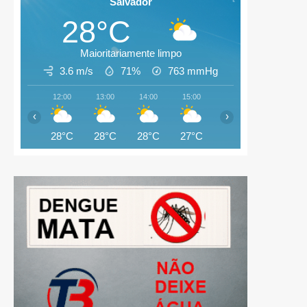
Salvador
28°C
Maioritariamente limpo
3.6 m/s
71%
763
mmHg
12:00
13:00
14:00
15:00
16:00
17:00
‹
›
28°C
28°C
28°C
27°C
27°C
26°C