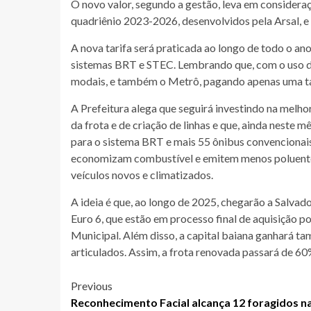
O novo valor, segundo a gestão, leva em consideraç
quadriênio 2023-2026, desenvolvidos pela Arsal, e 
A nova tarifa será praticada ao longo de todo o a
sistemas BRT e STEC. Lembrando que, com o uso do 
modais, e também o Metrô, pagando apenas uma tar
A Prefeitura alega que seguirá investindo na melho
da frota e de criação de linhas e que, ainda neste 
para o sistema BRT e mais 55 ônibus convencionai
economizam combustível e emitem menos poluentes.
veículos novos e climatizados.
A ideia é que, ao longo de 2025, chegarão a Salva
Euro 6, que estão em processo final de aquisição 
Municipal. Além disso, a capital baiana ganhará t
articulados. Assim, a frota renovada passará de 60
Post
Previous
Reconhecimento Facial alcança 12 foragidos n