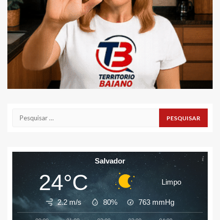
Pesquisar
por:
Salvador
24°C
Limpo
2.2 m/s
80%
763
mmHg