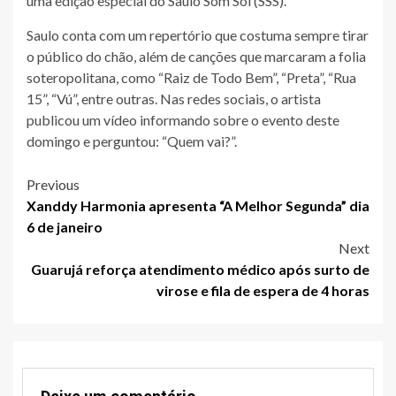
uma edição especial do Saulo Som Sol (SSS).
Saulo conta com um repertório que costuma sempre tirar
o público do chão, além de canções que marcaram a folia
soteropolitana, como “Raiz de Todo Bem”, “Preta”, “Rua
15”, “Vú”, entre outras. Nas redes sociais, o artista
publicou um vídeo informando sobre o evento deste
domingo e perguntou: “Quem vai?”.
Post
Previous
Xanddy Harmonia apresenta “A Melhor Segunda” dia
navigation
6 de janeiro
Next
Guarujá reforça atendimento médico após surto de
virose e fila de espera de 4 horas