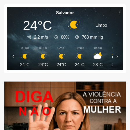
Salvador
24°C
Limpo
2.2 m/s
80%
763
mmHg
00:00
01:00
02:00
03:00
04:00
05:00
‹
›
24°C
24°C
24°C
24°C
23°C
22°C