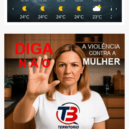
00:00
01:00
02:00
03:00
04:00
05:00
‹
›
24°C
24°C
24°C
24°C
23°C
22°C