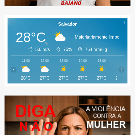
Salvador
28°C
Maioritariamente limpo
5.6 m/s
75%
764
mmHg
11:00
12:00
13:00
14:00
15:00
16:00
‹
›
28°C
27°C
27°C
27°C
27°C
26°C