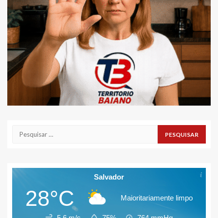
Pesquisar
por:
Salvador
28°C
Maioritariamente limpo
5.6 m/s
75%
764
mmHg