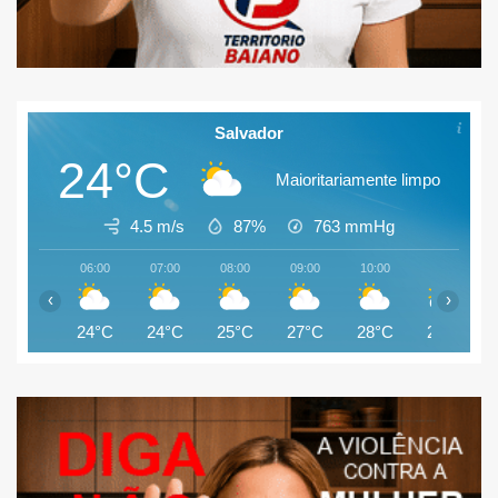
Salvador
24°C
Maioritariamente limpo
4.5 m/s
87%
763
mmHg
06:00
07:00
08:00
09:00
10:00
11:00
‹
›
24°C
24°C
25°C
27°C
28°C
28°C