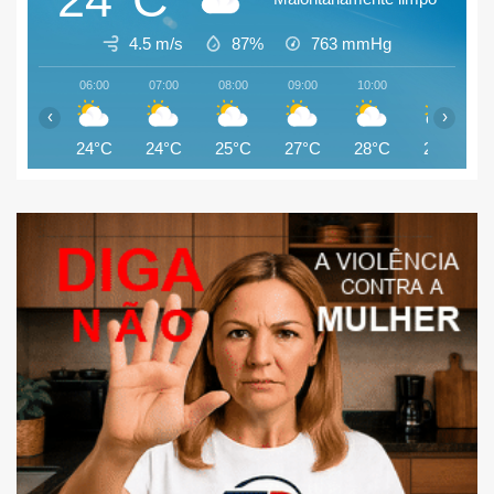
4.5 m/s
87%
763
mmHg
06:00
07:00
08:00
09:00
10:00
11:00
‹
›
24°C
24°C
25°C
27°C
28°C
28°C