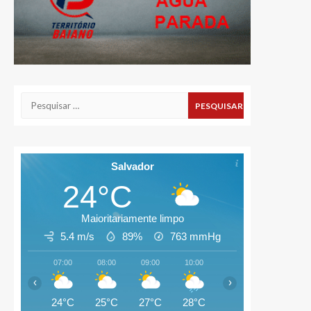
Pesquisar
por:
Salvador
24°C
Maioritariamente limpo
5.4 m/s
89%
763
mmHg
07:00
08:00
09:00
10:00
11:00
12:00
‹
›
24°C
25°C
27°C
28°C
28°C
29°C