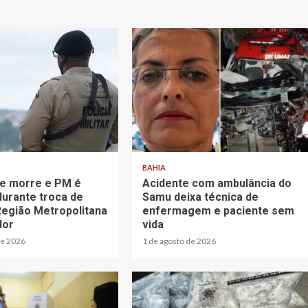
BAHIA
te morre e PM é
Acidente com ambulância do
durante troca de
Samu deixa técnica de
 Região Metropolitana
enfermagem e paciente sem
dor
vida
de 2026
1 de agosto de 2026