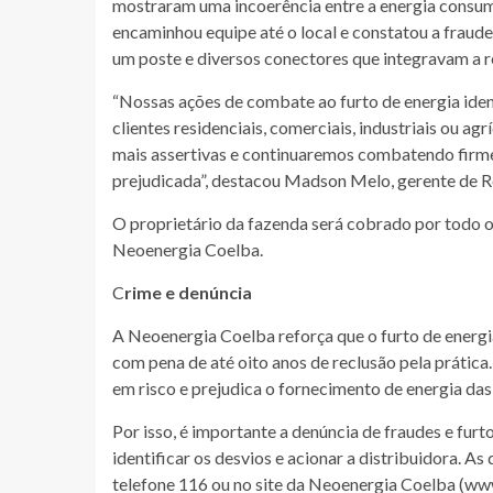
mostraram uma incoerência entre a energia consumi
encaminhou equipe até o local e constatou a frau
um poste e diversos conectores que integravam a r
“Nossas ações de combate ao furto de energia iden
clientes residenciais, comerciais, industriais ou a
mais assertivas e continuaremos combatendo firme
prejudicada”, destacou Madson Melo, gerente de R
O proprietário da fazenda será cobrado por todo o
Neoenergia Coelba.
C
rime e denúncia
A Neoenergia Coelba reforça que o furto de energia
com pena de até oito anos de reclusão pela prática
em risco e prejudica o fornecimento de energia das
Por isso, é importante a denúncia de fraudes e fur
identificar os desvios e acionar a distribuidora. 
telefone 116 ou no site da Neoenergia Coelba (w