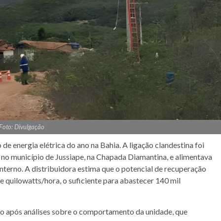
Foto: Divulgação
de energia elétrica do ano na Bahia. A ligação clandestina foi
no município de Jussiape, na Chapada Diamantina, e alimentava
terno. A distribuidora estima que o potencial de recuperação
de quilowatts/hora, o suficiente para abastecer 140 mil
aio após análises sobre o comportamento da unidade, que