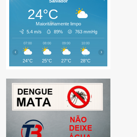
Salvador
24°C
Maioritariamente limpo
5.4 m/s
89%
763
mmHg
07:00
08:00
09:00
10:00
11:00
12:00
‹
›
24°C
25°C
27°C
28°C
28°C
29°C