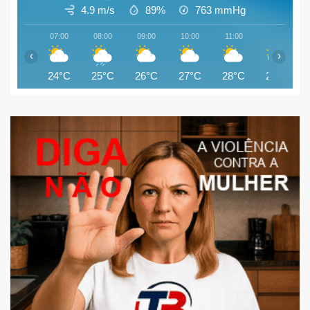
4.9 m/s
89%
763
mmHg
07:00
08:00
09:00
10:00
11:00
12:00
‹
›
24°C
25°C
26°C
27°C
28°C
27°C