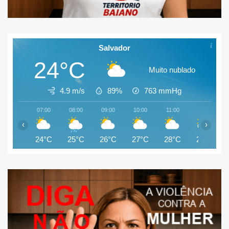
Salvador
24°C
Muito nublado
4.9 m/s
89%
763
mmHg
07:00
08:00
09:00
10:00
11:00
12:00
‹
›
24°C
25°C
26°C
27°C
28°C
27°C